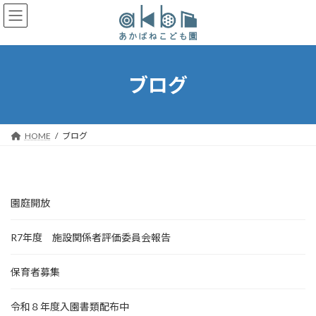
コ
ナ
ン
ビ
テ
ゲ
ン
ー
ツ
シ
へ
ョ
ブログ
ス
ン
キ
に
ッ
移
プ
動
HOME
ブログ
園庭開放
R7年度 施設関係者評価委員会報告
保育者募集
令和８年度入園書類配布中